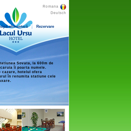
Romana
Deutsch
sipă alimentară
Rezervare
statiunea Sovata, la 600m de
 caruia îi poarta numele.
 cazare, hotelul ofera
jurul în renumita statiune cele
axare.