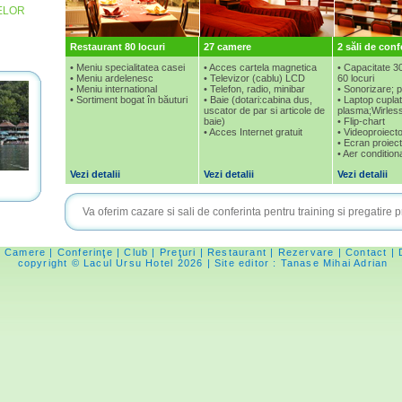
TELOR
Restaurant 80 locuri
27 camere
2 săli de conf
• Meniu specialitatea casei
• Acces cartela magnetica
• Capacitate 3
• Meniu ardelenesc
• Televizor (cablu) LCD
60 locuri
• Meniu international
• Telefon, radio, minibar
• Sonorizare; 
• Sortiment bogat în băuturi
• Baie (dotari:cabina dus,
• Laptop cuplat
uscator de par si articole de
plasma;Wirles
baie)
• Flip-chart
• Acces Internet gratuit
• Videoproiect
• Ecran proiect
• Aer condition
Vezi detalii
Vezi detalii
Vezi detalii
Va oferim cazare si sali de conferinta pentru training si prega
|
Camere
|
Conferinţe
|
Club
|
Preţuri
|
Restaurant
|
Rezervare
|
Contact
| 
copyright ©
Lacul Ursu Hotel
2026 | Site editor : Tanase Mihai Adrian