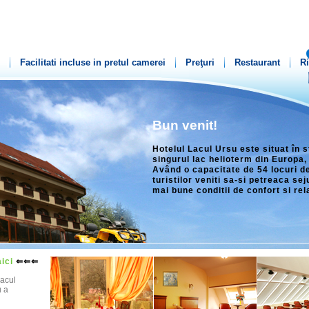
Facilitati incluse in pretul camerei
Preţuri
Restaurant
Ri
Bun venit!
Hotelul Lacul Ursu este situat în 
singurul lac helioterm din Europa,
Având o capacitate de 54 locuri de
turistilor veniti sa-si petreaca se
mai bune conditii de confort si rel
ici
⇐⇐⇐
Lacul
u a