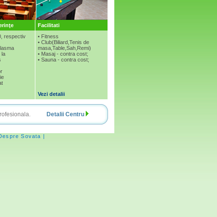
erinţe
Facilitati
0, respectiv
• Fitness
• Club(Biliard,Tenis de
plasma
masa,Table,Sah,Remi)
 la
• Masaj - contra cost;
s
• Sauna - contra cost;
or
ie
at
Vezi detalii
tire profesionala.
Detalii Centru
Despre Sovata |